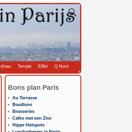
 d’eau
Temple
Eiffel
Q Nord
Bons plan Paris
Au Terrasse
Bouillons
Brasseries
Cafes met een Zinc
Hippe Hotspots
Lunchadresjes in Parijs