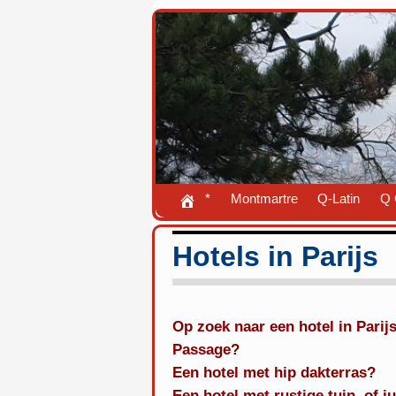
*
Montmartre
Q-Latin
Q 
Hotels in Parijs
Op zoek naar een hotel in Parij
Passage?
Een hotel met hip dakterras?
Een hotel met rustige tuin, of 