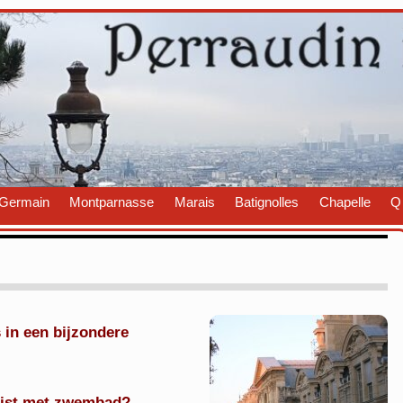
Germain
Montparnasse
Marais
Batignolles
Chapelle
Q
s in een bijzondere
juist met zwembad?