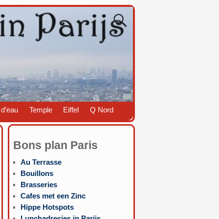
 d’eau
Temple
Eiffel
Q Nord
Bons plan Paris
Au Terrasse
Bouillons
Brasseries
Cafes met een Zinc
Hippe Hotspots
Lunchadresjes in Parijs