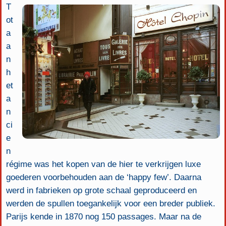
T
ot
a
a
n
h
et
a
n
ci
e
n
régime was het kopen van de hier te verkrijgen luxe
goederen voorbehouden aan de ‘happy few’. Daarna
werd in fabrieken op grote schaal geproduceerd en
werden de spullen toegankelijk voor een breder publiek.
Parijs kende in 1870 nog 150 passages. Maar na de