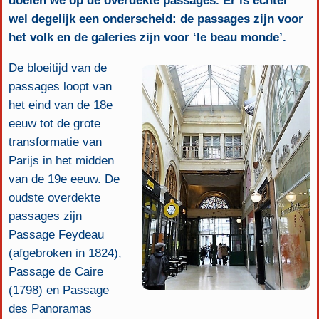
doelen we op de overdekte passages. Er is echter
wel degelijk een onderscheid: de passages zijn voor
het volk en de galeries zijn voor ‘le beau monde’.
De bloeitijd van de
passages loopt van
het eind van de 18e
eeuw tot de grote
transformatie van
Parijs in het midden
van de 19e eeuw. De
oudste overdekte
passages zijn
Passage Feydeau
(afgebroken in 1824),
Passage de Caire
(1798) en Passage
des Panoramas