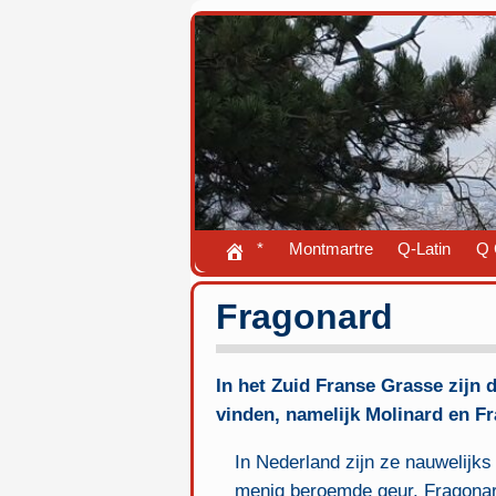
*
Montmartre
Q-Latin
Q 
Fragonard
In het Zuid Franse Grasse zijn 
vinden, namelijk Molinard en F
In Nederland zijn ze nauwelijk
menig beroemde geur. Fragonard