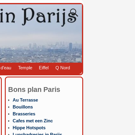
 d’eau
Temple
Eiffel
Q Nord
Bons plan Paris
Au Terrasse
Bouillons
Brasseries
Cafes met een Zinc
Hippe Hotspots
Lunchadresjes in Parijs